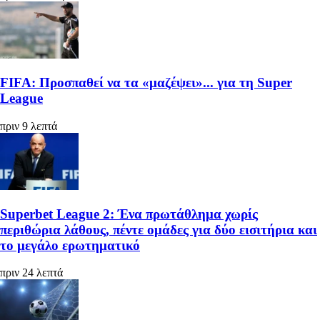
FIFA: Προσπαθεί να τα «μαζέψει»... για τη Super
League
πριν 9 λεπτά
Superbet League 2: Ένα πρωτάθλημα χωρίς
περιθώρια λάθους, πέντε ομάδες για δύο εισιτήρια και
το μεγάλο ερωτηματικό
πριν 24 λεπτά