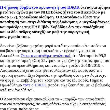
Η δήλωση βόμβα του προπονητή του ΠΑΟΚ
ότι παραιτήθηκε
μετά τον αγώνα με τον ΝΠΣ Βόλος (ήττα του Δικεφάλου με
σκορ 1-2), προκάλεσε αίσθηση. Ο Λουτσέσκου έθεσε την
παραίτησή του στην διάθεση της διοίκησης, ο μεγαλομέτοχος
και πρόεδρος της ΠΑΕ Ιβάν Σαββίδης δεν την αποδέχθηκε
και οι δύο άνδρες συνεχίζουν μαζί την παραγωγική
συνεργασία τους.
Δεν είναι βέβαια η πρώτη φορά κατά την οποία ο Λουτσέσκου
υπέβαλε την παραίτησή του από την τεχνική ηγεσία του
Δικεφάλου.
Όπως αναφέρθηκε αναλυτικά
στο Metropolis 95,5
και στην εκπομπή «Στη Σέντρα», την σεζόν της κατάκτησης του
αήττητου πρωταθλήματος και νταμπλ, τη σεζόν 2018-2019, ο
Λουτσέσκου είχε παραιτηθεί τουλάχιστον έξι φορές από την
τεχνική ηγεσία. Είχε δηλώσει την πρόθεση στον μεγαλομέτοχο
να φύγει. Ο Σαββίδης τον κράτησε και τις έξι φορές. Πήρε το
Πρωτάθλημα
τότε ο ΠΑΟΚ,
παρότι είχε ξεκινήσει με -2 βαθμούς
από την έναρξή του.
Ο Λουτσέσκου είχε αποκαλύψει το «μπαράζ» των αποφάσεών
του για παραιτήσεις, σε »πηγαδάκι» που είχε με εκπροσώπους
του τύπου, παλαιότερα.