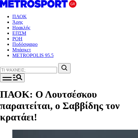
ΠΑΟΚ
Άρης
Ηρακλής
ΕΠΣΜ
ΡΟΗ
Ποδόσφαιρο
Μπάσκετ
METROPOLIS 95.5
ΠΑΟΚ: Ο Λουτσέσκου
παραιτείται, ο Σαββίδης τον
κρατάει!