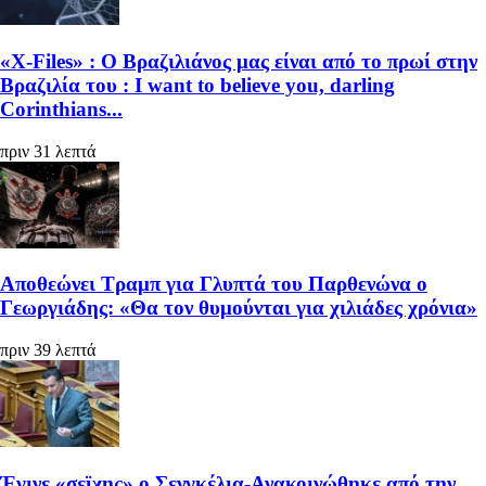
«X-Files» : Ο Βραζιλιάνος μας είναι από το πρωί στην
Βραζιλία του : I want to believe you, darling
Corinthians...
πριν 31 λεπτά
Αποθεώνει Τραμπ για Γλυπτά του Παρθενώνα ο
Γεωργιάδης: «Θα τον θυμούνται για χιλιάδες χρόνια»
πριν 39 λεπτά
Έγινε «σεϊχης» ο Σενγκέλια-Ανακοινώθηκε από την