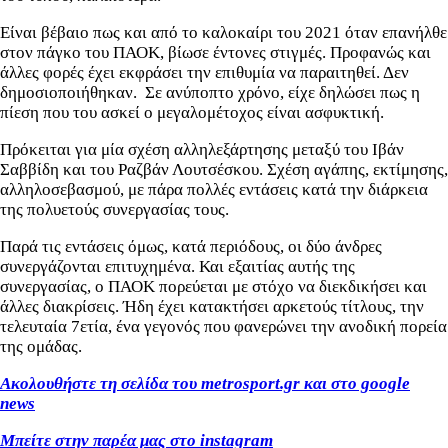
Είναι βέβαιο πως και από το καλοκαίρι του 2021 όταν επανήλθε
στον πάγκο του ΠΑΟΚ, βίωσε έντονες στιγμές. Προφανώς και
άλλες φορές έχει εκφράσει την επιθυμία να παραιτηθεί. Δεν
δημοσιοποιήθηκαν. Σε ανύποπτο χρόνο, είχε δηλώσει πως η
πίεση που του ασκεί ο μεγαλομέτοχος είναι ασφυκτική.
Πρόκειται για μία σχέση αλληλεξάρτησης μεταξύ του Ιβάν
Σαββίδη και του Ραζβάν Λουτσέσκου. Σχέση αγάπης, εκτίμησης,
αλληλοσεβασμού, με πάρα πολλές εντάσεις κατά την διάρκεια
της πολυετούς συνεργασίας τους.
Παρά τις εντάσεις όμως, κατά περιόδους, οι δύο άνδρες
συνεργάζονται επιτυχημένα. Και εξαιτίας αυτής της
συνεργασίας, ο ΠΑΟΚ πορεύεται με στόχο να διεκδικήσει και
άλλες διακρίσεις. Ήδη έχει κατακτήσει αρκετούς τίτλους, την
τελευταία 7ετία, ένα γεγονός που φανερώνει την ανοδική πορεία
της ομάδας.
Ακολουθήστε τη σελίδα του metrosport.gr και στο google
news
Μπείτε στην παρέα μας στο instagram