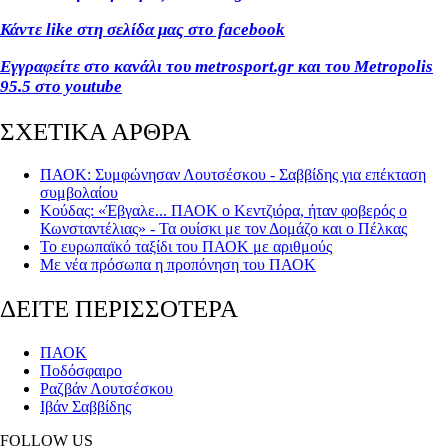
Κάντε like στη σελίδα μας στο facebook
Εγγραφείτε στο κανάλι του metrosport.gr και του Metropolis
95.5 στο youtube
ΣΧΕΤΙΚΑ ΑΡΘΡΑ
ΠΑΟΚ: Συμφώνησαν Λουτσέσκου - Σαββίδης για επέκταση
συμβολαίου
Κούδας: «Έβγαλε... ΠΑΟΚ ο Κεντζιόρα, ήταν φοβερός ο
Κωνσταντέλιας» - Τα ουίσκι με τον Δομάζο και ο Πέλκας
Το ευρωπαϊκό ταξίδι του ΠΑΟΚ με αριθμούς
Με νέα πρόσωπα η προπόνηση του ΠΑΟΚ
ΔΕΙΤΕ ΠΕΡΙΣΣΟΤΕΡΑ
ΠΑΟΚ
Ποδόσφαιρο
Ραζβάν Λουτσέσκου
Ιβάν Σαββίδης
FOLLOW US