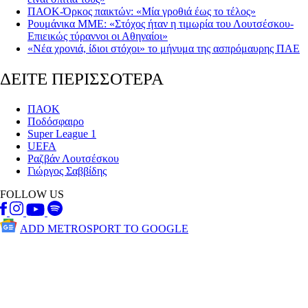
ΠΑΟΚ-Όρκος παικτών: «Μία γροθιά έως το τέλος»
Ρουμάνικα ΜΜΕ: «Στόχος ήταν η τιμωρία του Λουτσέσκου-
Επιεικώς τύραννοι οι Αθηναίοι»
«Νέα χρονιά, ίδιοι στόχοι» το μήνυμα της ασπρόμαυρης ΠΑΕ
ΔΕΙΤΕ ΠΕΡΙΣΣΟΤΕΡΑ
ΠΑΟΚ
Ποδόσφαιρο
Super League 1
UEFA
Ραζβάν Λουτσέσκου
Γιώργος Σαββίδης
FOLLOW US
ADD METROSPORT TO GOOGLE