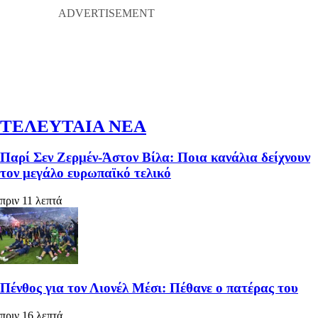
ΤΕΛΕΥΤΑΙΑ ΝΕΑ
Παρί Σεν Ζερμέν-Άστον Βίλα: Ποια κανάλια δείχνουν
τον μεγάλο ευρωπαϊκό τελικό
πριν 11 λεπτά
Πένθος για τον Λιονέλ Μέσι: Πέθανε ο πατέρας του
πριν 16 λεπτά