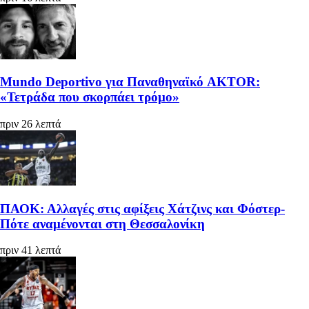
Mundo Deportivo για Παναθηναϊκό AKTOR:
«Τετράδα που σκορπάει τρόμο»
πριν 26 λεπτά
ΠΑΟΚ: Αλλαγές στις αφίξεις Χάτζινς και Φόστερ-
Πότε αναμένονται στη Θεσσαλονίκη
πριν 41 λεπτά