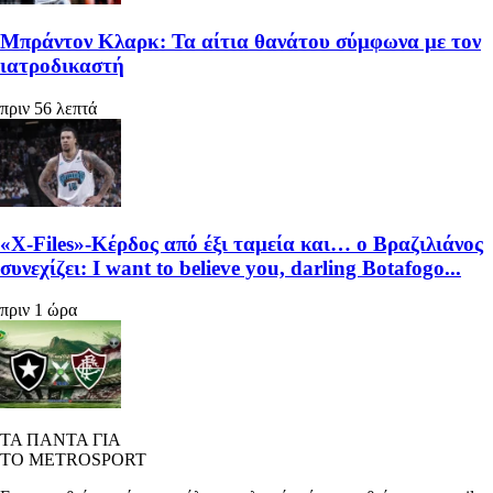
Μπράντον Κλαρκ: Τα αίτια θανάτου σύμφωνα με τον
ιατροδικαστή
πριν 56 λεπτά
«X-Files»-Κέρδος από έξι ταμεία και… ο Βραζιλιάνος
συνεχίζει: I want to believe you, darling Botafogo...
πριν 1 ώρα
ΤΑ ΠΑΝΤΑ ΓΙΑ
ΤΟ METROSPORT