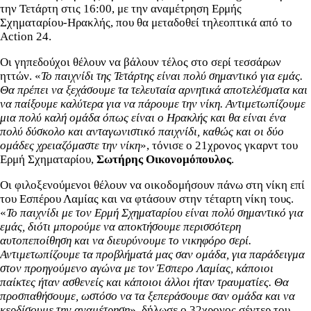
την Τετάρτη στις 16:00, με την αναμέτρηση Ερμής
Σχηματαρίου-Ηρακλής, που θα μεταδοθεί τηλεοπτικά από το
Action 24.
Οι γηπεδούχοι θέλουν να βάλουν τέλος στο σερί τεσσάρων
ηττών. «
Το παιχνίδι της Τετάρτης είναι πολύ σημαντικό για εμάς.
Θα πρέπει να ξεχάσουμε τα τελευταία αρνητικά αποτελέσματα και
να παίξουμε καλύτερα για να πάρουμε την νίκη. Αντιμετωπίζουμε
μια πολύ καλή ομάδα όπως είναι ο Ηρακλής και θα είναι ένα
πολύ δύσκολο και ανταγωνιστικό παιχνίδι, καθώς και οι δύο
ομάδες χρειαζόμαστε την νίκη
», τόνισε ο 21χρονος γκαρντ του
Ερμή Σχηματαρίου,
Σωτήρης Οικονομόπουλος
.
Οι φιλοξενούμενοι θέλουν να οικοδομήσουν πάνω στη νίκη επί
του Εσπέρου Λαμίας και να φτάσουν στην τέταρτη νίκη τους.
«
Το παιχνίδι με τον Ερμή Σχηματαρίου είναι πολύ σημαντικό για
εμάς, διότι μπορούμε να αποκτήσουμε περισσότερη
αυτοπεποίθηση και να διευρύνουμε το νικηφόρο σερί.
Αντιμετωπίζουμε τα προβλήματά μας σαν ομάδα, για παράδειγμα
στον προηγούμενο αγώνα με τον Έσπερο Λαμίας, κάποιοι
παίκτες ήταν ασθενείς και κάποιοι άλλοι ήταν τραυματίες. Θα
προσπαθήσουμε, ωστόσο να τα ξεπεράσουμε σαν ομάδα και να
κερδίσουμε την αναμέτρηση
», δήλωσε ο 32χρονος σέντερ του