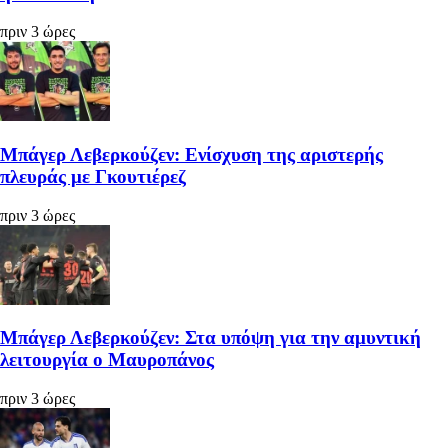
πριν 3 ώρες
Μπάγερ Λεβερκούζεν: Ενίσχυση της αριστερής
πλευράς με Γκουτιέρεζ
πριν 3 ώρες
Μπάγερ Λεβερκούζεν: Στα υπόψη για την αμυντική
λειτουργία ο Μαυροπάνος
πριν 3 ώρες