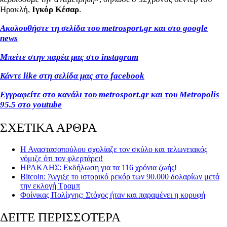
Ηρακλή,
Ιγκόρ Κέσαρ
.
Ακολουθήστε τη σελίδα του metrosport.gr και στο google
news
Μπείτε στην παρέα μας στο instagram
Κάντε like στη σελίδα μας στο facebook
Εγγραφείτε στο κανάλι του metrosport.gr και του Metropolis
95.5 στο youtube
ΣΧΕΤΙΚΑ ΑΡΘΡΑ
Η Αναστασοπούλου σχολίαζε τον σκύλο και τελωνειακός
νόμιζε ότι τον φλερτάρει!
ΗΡΑΚΛΗΣ: Εκδήλωση για τα 116 χρόνια ζωής!
Bitcoin: Άγγιξε το ιστορικό ρεκόρ των 90.000 δολαρίων μετά
την εκλογή Τραμπ
Φοίνικας Πολίχνης: Στόχος ήταν και παραμένει η κορυφή
ΔΕΙΤΕ ΠΕΡΙΣΣΟΤΕΡΑ