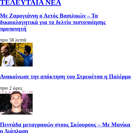
ΤΕΛΕΥΤΑΙΑ ΝΕΑ
Με Ζαρογιάννη ο Αετός Βασιλικών – Τα
δικαιολογητικά για το δελτίο πιστοποίησης
προπονητή
πριν 58 λεπτά
Ανακοίνωσε την απόκτηση του Στρεφέτσα η Παλέρμο
πριν 2 ώρες
Πεντάδα μεταγραφών στους Σκίουρους – Με Μανίκα
η Διάπλαση