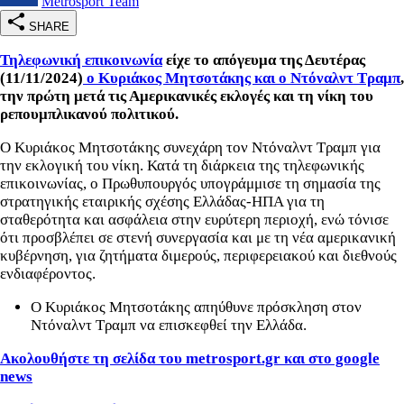
Metrosport Team
SHARE
Τηλεφωνική επικοινωνία
είχε το απόγευμα της Δευτέρας
(11/11/2024)
ο Κυριάκος Μητσοτάκης και ο Ντόναλντ Τραμπ
,
την πρώτη μετά τις Αμερικανικές εκλογές και τη νίκη του
ρεπουμπλικανού πολιτικού.
Ο Κυριάκος Μητσοτάκης συνεχάρη τον Ντόναλντ Τραμπ για
την εκλογική του νίκη. Κατά τη διάρκεια της τηλεφωνικής
επικοινωνίας, ο Πρωθυπουργός υπογράμμισε τη σημασία της
στρατηγικής εταιρικής σχέσης Ελλάδας-ΗΠΑ για τη
σταθερότητα και ασφάλεια στην ευρύτερη περιοχή, ενώ τόνισε
ότι προσβλέπει σε στενή συνεργασία και με τη νέα αμερικανική
κυβέρνηση, για ζητήματα διμερούς, περιφερειακού και διεθνούς
ενδιαφέροντος.
Ο Κυριάκος Μητσοτάκης απηύθυνε πρόσκληση στον
Ντόναλντ Τραμπ να επισκεφθεί την Ελλάδα.
Ακολουθήστε τη σελίδα του metrosport.gr και στο google
news