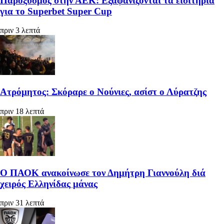
Παροξυσμός στην ΑΕΚ: Εξαφανίζονται τα εισιτήρια
για το Superbet Super Cup
πριν 3 λεπτά
Ατρόμητος: Σκόραρε ο Νούνιες, ασίστ ο Λύρατζης
πριν 18 λεπτά
Ο ΠΑΟΚ ανακοίνωσε τον Δημήτρη Γιαννούλη διά
χειρός Ελληνίδας μάνας
πριν 31 λεπτά