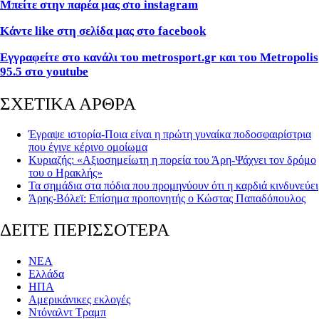
Μπείτε στην παρέα μας στο instagram
Κάντε like στη σελίδα μας στο facebook
Εγγραφείτε στο κανάλι του metrosport.gr και του Metropolis
95.5 στο youtube
ΣΧΕΤΙΚΑ ΑΡΘΡΑ
Έγραψε ιστορία-Ποια είναι η πρώτη γυναίκα ποδοσφαιρίστρια
που έγινε κέρινο ομοίωμα
Κυριαζής: «Αξιοσημείωτη η πορεία του Άρη-Ψάχνει τον δρόμο
του ο Ηρακλής»
Τα σημάδια στα πόδια που προμηνύουν ότι η καρδιά κινδυνεύει
Άρης-Βόλεϊ: Επίσημα προπονητής ο Κώστας Παπαδόπουλος
ΔΕΙΤΕ ΠΕΡΙΣΣΟΤΕΡΑ
ΝΕΑ
Ελλάδα
ΗΠΑ
Αμερικάνικες εκλογές
Ντόναλντ Τραμπ