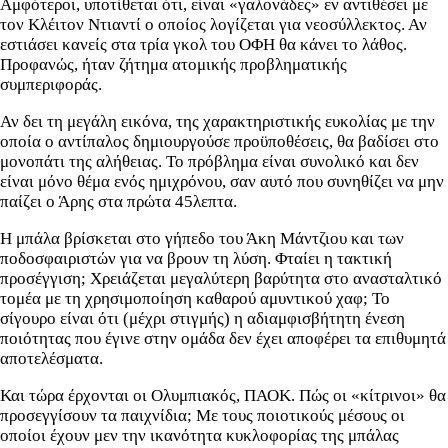
Αμφότεροι, υποτίθεται ότι, είναι «γαλονάδες» εν αντιθέσει με
τον Κλέιτον Ντιαντί ο οποίος λογίζεται για νεοσύλλεκτος. Αν
εστιάσει κανείς στα τρία γκολ του ΟΦΗ θα κάνει το λάθος.
Προφανώς, ήταν ζήτημα ατομικής προβληματικής
συμπεριφοράς.
Αν δει τη μεγάλη εικόνα, της χαρακτηριστικής ευκολίας με την
οποία ο αντίπαλος δημιουργούσε προϋποθέσεις, θα βαδίσει στο
μονοπάτι της αλήθειας. Το πρόβλημα είναι συνολικό και δεν
είναι μόνο θέμα ενός ημιχρόνου, σαν αυτό που συνηθίζει να μην
παίζει ο Άρης στα πρώτα 45λεπτα.
Η μπάλα βρίσκεται στο γήπεδο του Άκη Μάντζιου και των
ποδοσφαιριστών για να βρουν τη λύση. Φταίει η τακτική
προσέγγιση; Χρειάζεται μεγαλύτερη βαρύτητα στο ανασταλτικό
τομέα με τη χρησιμοποίηση καθαρού αμυντικού χαφ; Το
σίγουρο είναι ότι (μέχρι στιγμής) η αδιαμφισβήτητη ένεση
ποιότητας που έγινε στην ομάδα δεν έχει αποφέρει τα επιθυμητά
αποτελέσματα.
Και τώρα έρχονται οι Ολυμπιακός, ΠΑΟΚ. Πώς οι «κίτρινοι» θα
προσεγγίσουν τα παιχνίδια; Με τους ποιοτικούς μέσους οι
οποίοι έχουν μεν την ικανότητα κυκλοφορίας της μπάλας