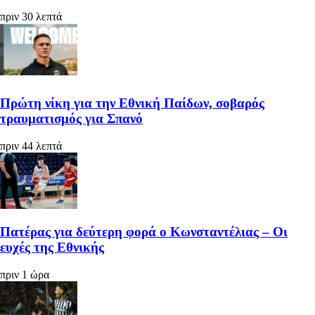
πριν 30 λεπτά
Πρώτη νίκη για την Εθνική Παίδων, σοβαρός
τραυματισμός για Σπανό
πριν 44 λεπτά
Πατέρας για δεύτερη φορά ο Κωνσταντέλιας – Οι
ευχές της Εθνικής
πριν 1 ώρα