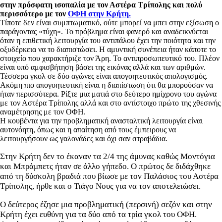
στην πρόσφατη ισοπαλία με τον Αστέρα Τρίπολης και πολύ
περισσότερο με τον
ΟΦΗ στην Κρήτη.
Τίποτε δεν είναι συμπτωματικό, ούτε μπορεί να μπει στην εξίσωση ο
παράγοντας «τύχη». Το πρόβλημα είναι φανερό και αναδεικνύεται
όταν η επιθετική λειτουργία του αντιπάλου έχει την ποιότητα και την
οξυδέρκεια να το διαπιστώσει. Η αμυντική συνέπεια ήταν κάποτε το
στοιχείο που χαρακτήριζε τον Άρη. Το αντιπροσωπευτικό του. Πλέον
είναι υπό αμφισβήτηση βάσει της εικόνας αλλά και των αριθμών.
Τέσσερα γκολ σε δύο αγώνες είναι απογοητευτικός απολογισμός.
Ακόμη πιο απογοητευτική είναι η διαπίστωση ότι θα μπορούσαν να
ήταν περισσότερα. Ρίξτε μια ματιά στο δεύτερο ημίχρονο του αγώνα
με τον Αστέρα Τρίπολης αλλά και στο αντίστοιχο πρώτο της χθεσινής
αναμέτρησης με τον ΟΦΗ.
Η κουβέντα για την προβληματική ανασταλτική λειτουργία είναι
αυτονόητη, όπως και η απαίτηση από τους έμπειρους να
λειτουργήσουν ως γαλονάδες και όχι σαν στραβάδια.
Στην Κρήτη δεν το έκαναν τα 2/4 της άμυνας καθώς Μοντόγια
και Μπράμπετς ήταν σε άλλο γήπεδο. Ο πρώτος δε διδάχθηκε
από τη δύσκολη βραδιά που βίωσε με τον Παλάσιος του Αστέρα
Τρίπολης, ήρθε και ο Τιάγο Νους για να τον αποτελειώσει.
Ο δεύτερος έζησε μια προβληματική (περσινή) σεζόν και στην
Κρήτη έχει ευθύνη για τα δύο από τα τρία γκολ του ΟΦΗ.