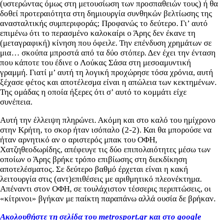
(υστερώντας όμως στη μετουσίωση των προσπαθειών τους) ή θα
δοθεί προτεραιότητα στη δημιουργία συνθηκών βελτίωσης της
ανασταλτικής συμπεριφοράς; Προφανώς το δεύτερο. Γι’ αυτό
επιμένω ότι το περασμένο καλοκαίρι ο Άρης δεν έκανε τη
(μεταγραφική) κίνηση που όφειλε. Την επένδυση χρημάτων σε
μια… σκούπα μπροστά από τα δύο στόπερ. Δεν έχει την ένταση
που κάποτε του έδινε ο Λούκας Σάσα στη μεσοαμυντική
γραμμή. Γιατί μ’ αυτή τη λογική προχώρησε τόσα χρόνια, αυτή
ξέχασε φέτος και αποτέλεσμα είναι η απώλεια των κεκτημένων.
Της ομάδας η οποία ήξερες ότι σ’ αυτό το κομμάτι είχε
συνέπεια.
Αυτή την έλλειψη πληρώνει. Ακόμη και στο καλό του ημίχρονο
στην Κρήτη, το σκορ ήταν ισόπαλο (2-2). Και θα μπορούσε να
ήταν αρνητικό αν ο αριστερός μπακ του ΟΦΗ,
Χατζηθεοδωρίδης, απέφευγε τις δύο επιπολαιότητες μέσω των
οποίων ο Άρης βρήκε τρόπο επιβίωσης στη διεκδίκηση
αποτελέσματος. Σε δεύτερο βαθμό έρχεται είναι η κακή
λειτουργία στις (αντ)επιθέσεις με αριθμητικό πλεονέκτημα.
Απέναντι στον ΟΦΗ, σε τουλάχιστον τέσσερις περιπτώσεις, οι
«κίτρινοι» βγήκαν με παίκτη παραπάνω αλλά ουσία δε βρήκαν.
Ακολουθήστε τη σελίδα του metrosport.gr και στο google