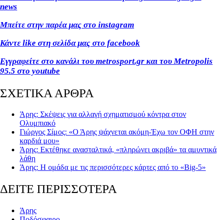
news
Μπείτε στην παρέα μας στο instagram
Κάντε like στη σελίδα μας στο facebook
Εγγραφείτε στο κανάλι του metrosport.gr και του Metropolis
95.5 στο youtube
ΣΧΕΤΙΚΑ ΑΡΘΡΑ
Άρης: Σκέψεις για αλλαγή σχηματισμού κόντρα στον
Ολυμπιακό
Γιώργος Σίμος: «Ο Άρης ψάχνεται ακόμη-Έχω τον ΟΦΗ στην
καρδιά μου»
Άρης: Εκτέθηκε ανασταλτικά, «πληρώνει ακριβά» τα αμυντικά
λάθη
Άρης: Η ομάδα με τις περισσότερες κάρτες από το «Big-5»
ΔΕΙΤΕ ΠΕΡΙΣΣΟΤΕΡΑ
Άρης
Ποδόσφαιρο