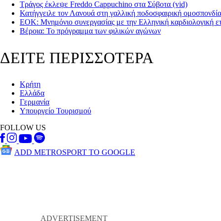
Τράγος έκλεψε Freddo Cappuchino στα Σύβοτα (vid)
Κατήγγειλε τον Λανουά στη γαλλική ποδοσφαιρική ομοσπονδί
ΕΟΚ: Μνημόνιο συνεργασίας με την Ελληνική καρδιολογική ετ
Βέροια: Το πρόγραμμα των φιλικών αγώνων
ΔΕΙΤΕ ΠΕΡΙΣΣΟΤΕΡΑ
Κρήτη
Ελλάδα
Γερμανία
Υπουργείο Τουρισμού
FOLLOW US
ADD METROSPORT TO GOOGLE