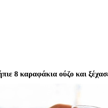
πιε 8 καραφάκια ούζο και ξέχασε