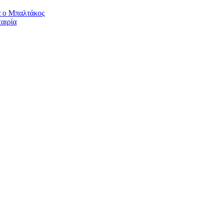
α ο Μπαλτάκος
αιρία