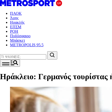
ΠΑΟΚ
Άρης
Ηρακλής
ΕΠΣΜ
ΡΟΗ
Ποδόσφαιρο
Μπάσκετ
METROPOLIS 95.5
Ηράκλειο: Γερμανός τουρίστας ή