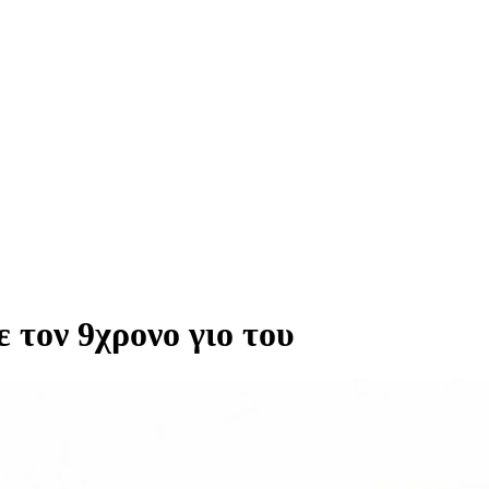
 τον 9χρονο γιο του