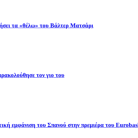
ιήσει τα «θέλω» του Βάλτερ Ματσάρι
αρακολούθησε τον γιο του
ική εμφάνιση του Σπανού στην πρεμιέρα του Eurobas