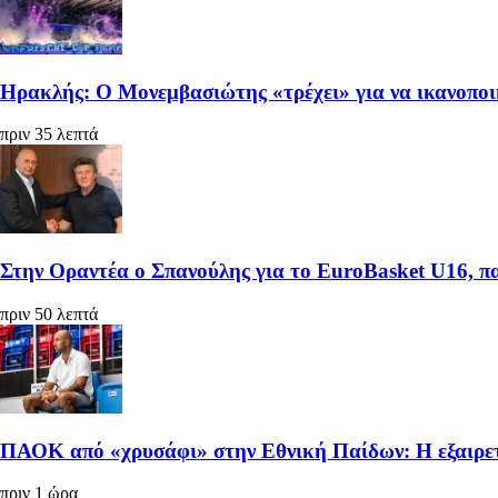
Ηρακλής: Ο Μονεμβασιώτης «τρέχει» για να ικανοπο
πριν 35 λεπτά
Στην Οραντέα ο Σπανούλης για το EuroBasket U16, π
πριν 50 λεπτά
ΠΑΟΚ από «χρυσάφι» στην Εθνική Παίδων: Η εξαιρετ
πριν 1 ώρα