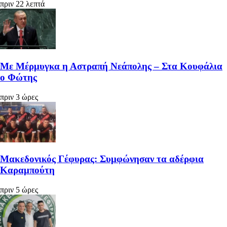
πριν 22 λεπτά
Με Μέρμυγκα η Αστραπή Νεάπολης – Στα Κουφάλια
ο Φώτης
πριν 3 ώρες
Μακεδονικός Γέφυρας: Συμφώνησαν τα αδέρφια
Καραμπούτη
πριν 5 ώρες