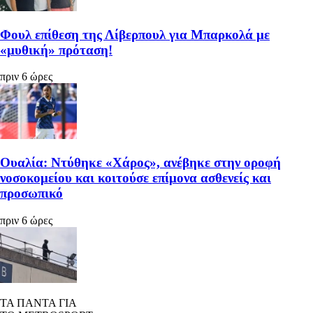
Φουλ επίθεση της Λίβερπουλ για Μπαρκολά με
«μυθική» πρόταση!
πριν 6 ώρες
Ουαλία: Ντύθηκε «Χάρος», ανέβηκε στην οροφή
νοσοκομείου και κοιτούσε επίμονα ασθενείς και
προσωπικό
πριν 6 ώρες
ΤΑ ΠΑΝΤΑ ΓΙΑ