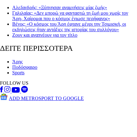
Αλεξανδρής: «Ξύπνησαν αναμνήσεις μίας ζωής»
Γαλιλαίας: «Δεν μπορώ να φανταστώ τη ζωή μου χωρίς τον
Άρη- Χαίρομαι που ο κόσμος ένιωσε περήφανος»
Βένος: «Ο κόσμος του Άρη έφτανε μέχρι την Τσιμισκή, οι
εκδηλώσεις ήταν αντάξιες της ιστορίας του συλλόγου»
Ζουν και αναπνέουν για τον τίτλο
ΔΕΙΤΕ ΠΕΡΙΣΣΟΤΕΡΑ
Άρης
Ποδόσφαιρο
Sports
FOLLOW US
ADD METROSPORT TO GOOGLE