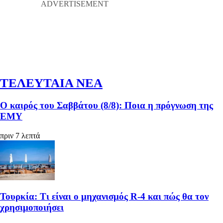
ΤΕΛΕΥΤΑΙΑ ΝΕΑ
Ο καιρός του Σαββάτου (8/8): Ποια η πρόγνωση της
ΕΜΥ
πριν 7 λεπτά
Τουρκία: Τι είναι ο μηχανισμός R-4 και πώς θα τον
χρησιμοποιήσει