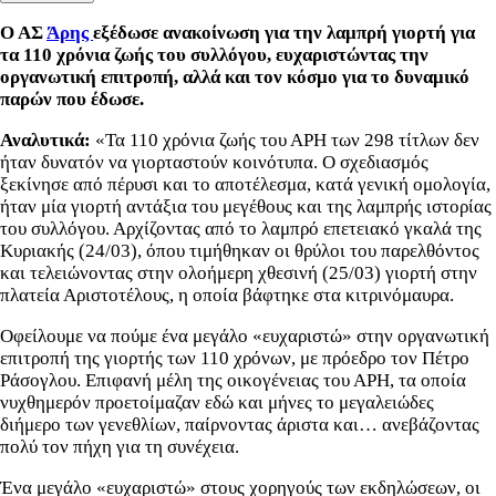
Ο ΑΣ
Άρης
εξέδωσε ανακοίνωση για την λαμπρή γιορτή για
τα 110 χρόνια ζωής του συλλόγου, ευχαριστώντας την
οργανωτική επιτροπή, αλλά και τον κόσμο για το δυναμικό
παρών που έδωσε.
Αναλυτικά:
«Τα 110 χρόνια ζωής του ΑΡΗ των 298 τίτλων δεν
ήταν δυνατόν να γιορταστούν κοινότυπα. Ο σχεδιασμός
ξεκίνησε από πέρυσι και το αποτέλεσμα, κατά γενική ομολογία,
ήταν μία γιορτή αντάξια του μεγέθους και της λαμπρής ιστορίας
του συλλόγου. Αρχίζοντας από το λαμπρό επετειακό γκαλά της
Κυριακής (24/03), όπου τιμήθηκαν οι θρύλοι του παρελθόντος
και τελειώνοντας στην ολοήμερη χθεσινή (25/03) γιορτή στην
πλατεία Αριστοτέλους, η οποία βάφτηκε στα κιτρινόμαυρα.
Οφείλουμε να πούμε ένα μεγάλο «ευχαριστώ» στην οργανωτική
επιτροπή της γιορτής των 110 χρόνων, με πρόεδρο τον Πέτρο
Ράσογλου. Επιφανή μέλη της οικογένειας του ΑΡΗ, τα οποία
νυχθημερόν προετοίμαζαν εδώ και μήνες το μεγαλειώδες
διήμερο των γενεθλίων, παίρνοντας άριστα και… ανεβάζοντας
πολύ τον πήχη για τη συνέχεια.
Ένα μεγάλο «ευχαριστώ» στους χορηγούς των εκδηλώσεων, οι