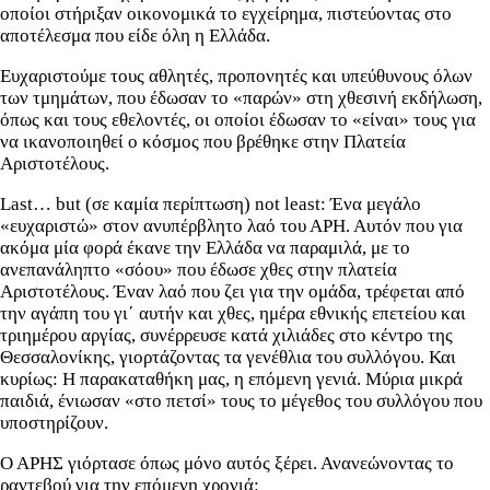
οποίοι στήριξαν οικονομικά το εγχείρημα, πιστεύοντας στο
αποτέλεσμα που είδε όλη η Ελλάδα.
Ευχαριστούμε τους αθλητές, προπονητές και υπεύθυνους όλων
των τμημάτων, που έδωσαν το «παρών» στη χθεσινή εκδήλωση,
όπως και τους εθελοντές, οι οποίοι έδωσαν το «είναι» τους για
να ικανοποιηθεί ο κόσμος που βρέθηκε στην Πλατεία
Αριστοτέλους.
Last… but (σε καμία περίπτωση) not least: Ένα μεγάλο
«ευχαριστώ» στον ανυπέρβλητο λαό του ΑΡΗ. Αυτόν που για
ακόμα μία φορά έκανε την Ελλάδα να παραμιλά, με το
ανεπανάληπτο «σόου» που έδωσε χθες στην πλατεία
Αριστοτέλους. Έναν λαό που ζει για την ομάδα, τρέφεται από
την αγάπη του γι΄ αυτήν και χθες, ημέρα εθνικής επετείου και
τριημέρου αργίας, συνέρρευσε κατά χιλιάδες στο κέντρο της
Θεσσαλονίκης, γιορτάζοντας τα γενέθλια του συλλόγου. Και
κυρίως: Η παρακαταθήκη μας, η επόμενη γενιά. Μύρια μικρά
παιδιά, ένιωσαν «στο πετσί» τους το μέγεθος του συλλόγου που
υποστηρίζουν.
Ο ΑΡΗΣ γιόρτασε όπως μόνο αυτός ξέρει. Ανανεώνοντας το
ραντεβού για την επόμενη χρονιά: