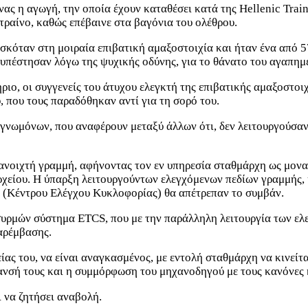
ς η αγωγή, την οποία έχουν καταθέσει κατά της Hellenic Train 
τραίνο, καθώς επέβαινε στα βαγόνια του ολέθρου.
ρισκόταν στη μοιραία επιβατική αμαξοστοιχία και ήταν ένα από
υ υπέστησαν λόγω της ψυχικής οδύνης, για το θάνατο του αγαπημ
ριο, οι συγγενείς του άτυχου ελεγκτή της επιβατικής αμαξοστοι
, που τους παραδόθηκαν αντί για τη σορό του.
νωμόνων, που αναφέρουν μεταξύ άλλων ότι, δεν λειτουργούσαν
 ανοιχτή γραμμή, αφήνοντας τον εν υπηρεσία σταθμάρχη ως μονα
ρχείου. Η ύπαρξη λειτουργούντων ελεγχόμενων πεδίων γραμμής,
 (Κέντρου Ελέγχου Κυκλοφορίας) θα απέτρεπαν το συμβάν.
 συρμών σύστημα ETCS, που με την παράλληλη λειτουργία των ε
αρέμβασης.
ίας του, να είναι αναγκασμένος, με εντολή σταθμάρχη να κινε
νσή τους και η συμμόρφωση του μηχανοδηγού με τους κανόνες 
ι να ζητήσει αναβολή.