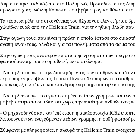
Αύριο το πρωί εκδικάζεται στο Πολυμελές Πρωτοδικείο της Αθήνα
αμαξοστοιχίας Ιωάννη Καριώτη, που βρήκε τραγικό θάνατο στο 
Τα τέσσερα μέλη της οικογένειας του 62χρονου ελεγκτή, που β
χιλιάδων ευρώ από την Hellenic Train, για την ηθική βλάβη πο
Στην αγωγή τους, που είναι η πρώτη η οποία έφτασε στο δικαστή
αγαπημένου τους, αλλά και για τα υπολείμματα από το σώμα του
Στην αγωγή τους αναφέρονται στα συμπεράσματα των πραγματογ
φωτοσήμανση, που τα οριοθετεί, με αποτέλεσμα:
- Να μη λειτουργεί η τηλεδιοίκηση εντός των σταθμών και στην
περιορισμένης εμβέλειας Τοπικό Πίνακα Χειρισμών του σταθμα
επαρκώς εξοπλισμένη και επανδρωμένη υπηρεσία τηλεδιοίκησης
- Να μη λειτουργεί το εγκατεστημένο επί των γραμμών και των
με βεβαιότητα το συμβάν και χωρίς την απαίτηση ανθρώπινης π
- Ο μηχανοδηγός και κατ΄επέκταση η αμαξοστοιχία IC62 εποπτε
λειτουργούντων ελεγχόμενων πεδίων γραμμής, η ορθή φωτοσήμα
Σύμφωνα με πληροφορίες, η πλευρά της Hellenic Train ενδέχετα