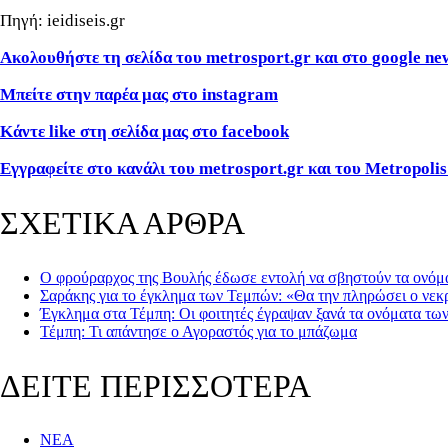
Πηγή: ieidiseis.gr
Ακολουθήστε τη σελίδα του
metrosport
.
gr
και στο
google
ne
Μπείτε στην παρέα μας στο
instagram
Κάντε
like
στη σελίδα μας στο
facebook
Εγγραφείτε στο κανάλι του metrosport.gr και του Metropolis
ΣΧΕΤΙΚΑ ΑΡΘΡΑ
Ο φρούραρχος της Βουλής έδωσε εντολή να σβηστούν τα ονόμα
Σαράκης για το έγκλημα των Τεμπών: «Θα την πληρώσει ο νεκ
Έγκλημα στα Τέμπη: Οι φοιτητές έγραψαν ξανά τα ονόματα τω
Τέμπη: Τι απάντησε ο Αγοραστός για το μπάζωμα
ΔΕΙΤΕ ΠΕΡΙΣΣΟΤΕΡΑ
ΝΕΑ