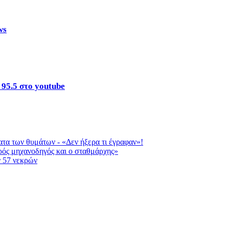
ws
 95.5 στο youtube
τα των θυμάτων - «Δεν ήξερα τι έγραφαν»!
ρός μηχανοδηγός και ο σταθμάρχης»
ν 57 νεκρών