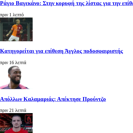
Ράγιο Βαγεκάνο: Στην κορυφή της λίστας για την επίθε
πριν 1 λεπτό
Κατηγορείται για επίθεση Άγγλος ποδοσφαιριστής
πριν 16 λεπτά
Απόλλων Καλαμαριάς: Απέκτησε Προύντζο
πριν 21 λεπτά