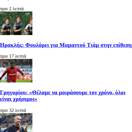
πριν 2 λεπτά
Ηρακλής: Φουλάρει για Μαμαντού Τιάμ στην επίθεση
πριν 17 λεπτά
Γρηγορίου: «Θέλαμε να μοιράσουμε τον χρόνο, όλοι
είναι χρήσιμοι»
πριν 32 λεπτά