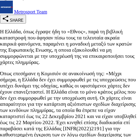
Metrosport Team
SHARE
Η Ελλάδα, όπως έγραψε ήδη το «Εθνος», παρά τη βιβλική
καταστροφή που άφησαν πίσω τους τα τελευταία ακραία
καιρικά φαινόμενα, παραμένει η μοναδική μεταξύ των κρατών
της Ευρωπαικής Ενωσης, η οποια εξακολουθεί να μη
συμμορφώνεται με την υποχρέωσή της να επικαιροποιήσει τους
χάρτες πλημμύρας.
Όπως επεσήμανε η Κομισιόν σε ανακοίνωσή της: «Μέχρι
σήμερα, η Ελλάδα δεν έχει συμμορφωθεί με τις υποχρεώσεις που
υπέχει δυνάμει της οδηγίας, καθώς οι υφιστάμενοι χάρτες δεν
έχουν επανεξεταστεί. Η Ελλάδα είναι το μόνο κράτος μέλος που
δεν έχει συμμορφωθεί με την υποχρέωση αυτή. Οι χάρτες είναι
απαραίτητοι για την κατάρτιση αξιόπιστων σχεδίων διαχείρισης
των κινδύνων πλημμύρας, τα οποία θα έπρεπε να είχαν
καταρτιστεί έως τις 22 Δεκεμβρίου 2021 και να είχαν υποβληθεί
έως τις 22 Μαρτίου 2022. Έχει κινηθεί επίσης διαδικασία επί
παραβάσει κατά της Ελλάδας [INFR(2022)2191] για την
καθυστερημένη έγκριση των εν λόγω σχεδίων διαχείρισης των