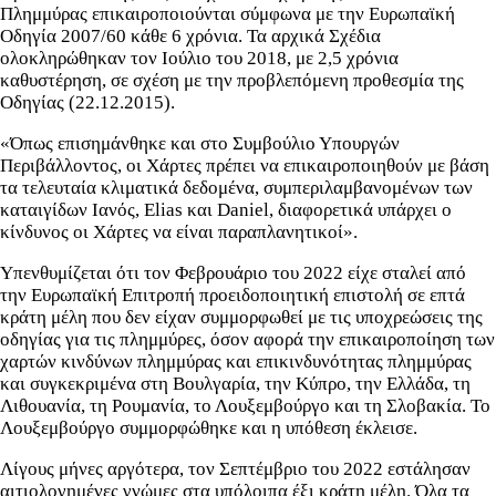
Πλημμύρας επικαιροποιούνται σύμφωνα με την Ευρωπαϊκή
Οδηγία 2007/60 κάθε 6 χρόνια. Τα αρχικά Σχέδια
ολοκληρώθηκαν τον Ιούλιο του 2018, με 2,5 χρόνια
καθυστέρηση, σε σχέση με την προβλεπόμενη προθεσμία της
Οδηγίας (22.12.2015).
«Όπως επισημάνθηκε και στο Συμβούλιο Υπουργών
Περιβάλλοντος, οι Χάρτες πρέπει να επικαιροποιηθούν με βάση
τα τελευταία κλιματικά δεδομένα, συμπεριλαμβανομένων των
καταιγίδων Ιανός, Elias και Daniel, διαφορετικά υπάρχει ο
κίνδυνος οι Χάρτες να είναι παραπλανητικοί».
Υπενθυμίζεται ότι τον Φεβρουάριο του 2022 είχε σταλεί από
την Ευρωπαϊκή Επιτροπή προειδοποιητική επιστολή σε επτά
κράτη μέλη που δεν είχαν συμμορφωθεί με τις υποχρεώσεις της
οδηγίας για τις πλημμύρες, όσον αφορά την επικαιροποίηση των
χαρτών κινδύνων πλημμύρας και επικινδυνότητας πλημμύρας
και συγκεκριμένα στη Βουλγαρία, την Κύπρο, την Ελλάδα, τη
Λιθουανία, τη Ρουμανία, το Λουξεμβούργο και τη Σλοβακία. Το
Λουξεμβούργο συμμορφώθηκε και η υπόθεση έκλεισε.
Λίγους μήνες αργότερα, τον Σεπτέμβριο του 2022 εστάλησαν
αιτιολογημένες γνώμες στα υπόλοιπα έξι κράτη μέλη. Όλα τα