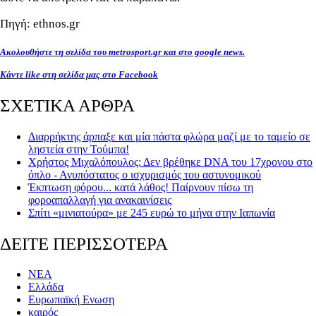
Πηγή: ethnos.gr
Ακολουθήστε τη σελίδα του metrosport.gr και στο google news.
Κάντε like στη σελίδα μας στο Facebook
ΣΧΕΤΙΚΑ ΑΡΘΡΑ
Διαρρήκτης άρπαξε και μία πάστα φλώρα μαζί με το ταμείο σε
ληστεία στην Τούμπα!
Χρήστος Μιχαλόπουλος: Δεν βρέθηκε DNA του 17χρονου στο
όπλο - Ανυπόστατος ο ισχυρισμός του αστυνομικού
Έκπτωση φόρου... κατά λάθος! Παίρνουν πίσω τη
φοροαπαλλαγή για ανακαινίσεις
Σπίτι «μινιατούρα» με 245 ευρώ το μήνα στην Ιαπωνία
ΔΕΙΤΕ ΠΕΡΙΣΣΟΤΕΡΑ
ΝΕΑ
Ελλάδα
Ευρωπαϊκή Ενωση
καιρός