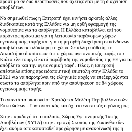
πρόστιμα σε δύο περιπτώσεις που σχετίζονται με τη διαχείριση
αποβλήτων.
Να σημειωθεί πως η Επιτροπή έχει κινήσει αρκετές άλλες
διαδικασίες κατά της Ελλάδας για μη ορθή εφαρμογή της
νομοθεσίας για τα απόβλητα. Η Ελλάδα καταβάλλει επί του
παρόντος πρόστιμα για τη λειτουργία παράνομων χώρων
υγειονομικής ταφής και για τη μη ορθή διαχείριση επικίνδυνων
αποβλήτων σε ολόκληρη τη χώρα. Σε άλλη υπόθεση, το
Δικαστήριο διαπίστωσε ότι ο χώρος υγειονομικής ταφής του
Κιάτου λειτουργεί κατά παράβαση της νομοθεσίας της ΕΕ για τα
απόβλητα και την υγειονομική ταφή. Τέλος, η Επιτροπή
απέστειλε επίσης προειδοποιητική επιστολή στην Ελλάδα το
2021 για να παροτρύνει τις ελληνικές αρχές να επεξεργάζονται
σωστά τα απόβλητα πριν από την αποθήκευση σε 84 χώρους
υγειονομικής ταφής.
Τι απαντά το υπουργείο: Χρειάζεται Μελέτη Περιβαλλοντικών
Επιπτώσεων - Συντονιστικός και όχι εκτελεστικός ο ρόλος μας
Στην παραδοχή ότι ο παλαιός Χώρος Υγειονομικής Ταφής
Αποβλήτων (ΧΥΤΑ) στην περιοχή Σκοπός της Ζακύνθου δεν
έχει ακόμα αποκατασταθεί προχώρησε με ανακοίνωσή της η