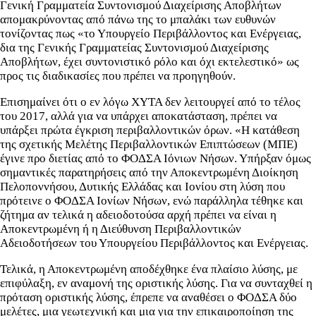
Γενική Γραμματεία Συντονισμού Διαχείρισης Αποβλήτων
απομακρύνοντας από πάνω της το μπαλάκι των ευθυνών
τονίζοντας πως «το Υπουργείο Περιβάλλοντος και Ενέργειας,
δια της Γενικής Γραμματείας Συντονισμού Διαχείρισης
Αποβλήτων, έχει συντονιστικό ρόλο και όχι εκτελεστικό» ως
προς τις διαδικασίες που πρέπει να προηγηθούν.
Επισημαίνει ότι ο εν λόγω ΧΥΤΑ δεν λειτουργεί από το τέλος
του 2017, αλλά για να υπάρχει αποκατάσταση, πρέπει να
υπάρξει πρώτα έγκριση περιβαλλοντικών όρων. «Η κατάθεση
της σχετικής Μελέτης Περιβαλλοντικών Επιπτώσεων (ΜΠΕ)
έγινε προ διετίας από το ΦΟΔΣΑ Ιόνιων Νήσων. Υπήρξαν όμως
σημαντικές παρατηρήσεις από την Αποκεντρωμένη Διοίκηση
Πελοποννήσου, Δυτικής Ελλάδας και Ιονίου στη λύση που
πρότεινε ο ΦΟΔΣΑ Ιονίων Νήσων, ενώ παράλληλα τέθηκε και
ζήτημα αν τελικά η αδειοδοτούσα αρχή πρέπει να είναι η
Αποκεντρωμένη ή η Διεύθυνση Περιβαλλοντικών
Αδειοδοτήσεων του Υπουργείου Περιβάλλοντος και Ενέργειας.
Τελικά, η Αποκεντρωμένη αποδέχθηκε ένα πλαίσιο λύσης, με
επιφύλαξη, εν αναμονή της οριστικής λύσης. Για να συνταχθεί η
πρόταση οριστικής λύσης, έπρεπε να αναθέσει ο ΦΟΔΣΑ δύο
μελέτες, μια γεωτεχνική και μια για την επικαιροποίηση της