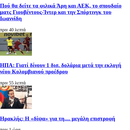
Πού θα δείτε τα φιλικά Άρη και ΑΕΚ, το σπουδαίο
ματς Γιουβέντους-Ίντερ και την Σπόρτινγκ του
Ιωαννίδη
πριν 40 λεπτά
ΗΠΑ: Γιατί δίνουν 1 δισ. δολάρια μετά την εκλογή
νέου Κολομβιανού προέδρου
πριν 55 λεπτά
Ηρακλής: Η «δίψα» για τη.... μεγάλη επιστροφή
πριν 1 ώρα