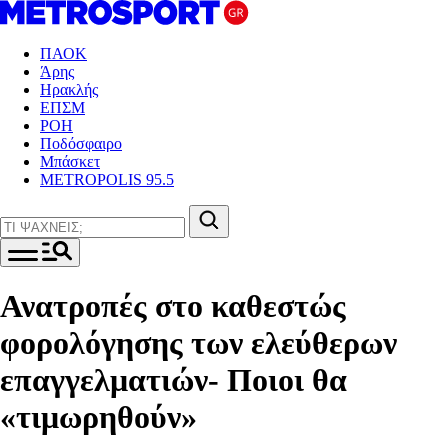
ΠΑΟΚ
Άρης
Ηρακλής
ΕΠΣΜ
ΡΟΗ
Ποδόσφαιρο
Μπάσκετ
METROPOLIS 95.5
Ανατροπές στο καθεστώς
φορολόγησης των ελεύθερων
επαγγελματιών- Ποιοι θα
«τιμωρηθούν»