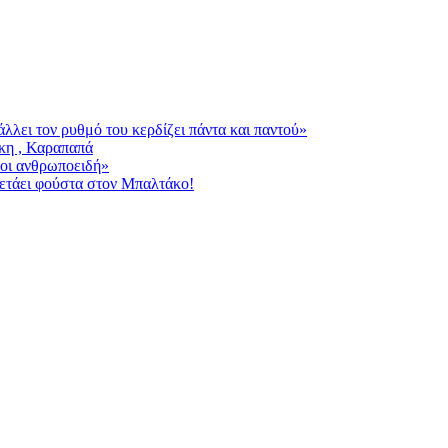
λει τον ρυθμό του κερδίζει πάντα και παντού»
άκη , Καραπαπά
λοι ανθρωποειδή»
πετάει φούστα στον Μπαλτάκο!