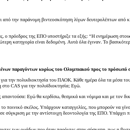
 από την παράνομη βιντεοσκόπηση λίγων δευτερολέπτων από κ
ς, ο πρόεδρος της ΕΠΟ υποστήριξε τα εξής: “Η ενημέρωση στους
ώτερη κατηγορία είναι δεδομένη. Αυτά όλα έγιναν. Το βασικότερ
σμένων παραγόντων κυρίως του Ολυμπιακού προς το πρόσωπό 
ε για την πολυιδιοκτησία του ΠΑΟΚ. Κάθε ημέρα όλα τα μέσα του
η στο CAS για την πολυϊδιοκτησία; Εγώ.
ς απαντούσα: Εγώ θα κερδίσω, θεσμικά και νόμιμα και με τον δι
ι το ποινικό σκέλος. Υπάρχουν καταγγελίες, που μπορούν να γί
 σε σύγκριση με την αντίστοιχη δεοντολογία της ΕΠΟ. Υπάρχει π
γοντες των ομάδων που ήταν παρόντες στην σύσκεψη, πως η βιντ