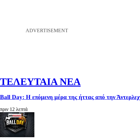
ΤΕΛΕΥΤΑΙΑ ΝΕΑ
Βall Day: Η επόμενη μέρα της ήττας από την Άντερλεχτ
πριν 12 λεπτά