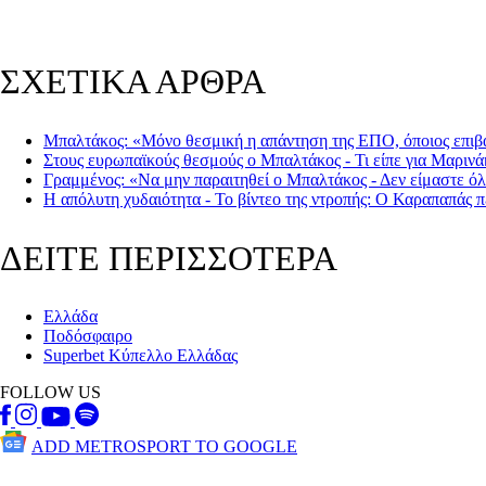
ΣΧΕΤΙΚΑ ΑΡΘΡΑ
Μπαλτάκος: «Μόνο θεσμική η απάντηση της ΕΠΟ, όποιος επιβάλ
Στους ευρωπαϊκούς θεσμούς ο Μπαλτάκος - Τι είπε για Μαριν
Γραμμένος: «Να μην παραιτηθεί ο Μπαλτάκος - Δεν είμαστε ό
Η απόλυτη χυδαιότητα - Το βίντεο της ντροπής: Ο Καραπαπάς 
ΔΕΙΤΕ ΠΕΡΙΣΣΟΤΕΡΑ
Ελλάδα
Ποδόσφαιρο
Superbet Κύπελλο Ελλάδας
FOLLOW US
ADD METROSPORT TO GOOGLE