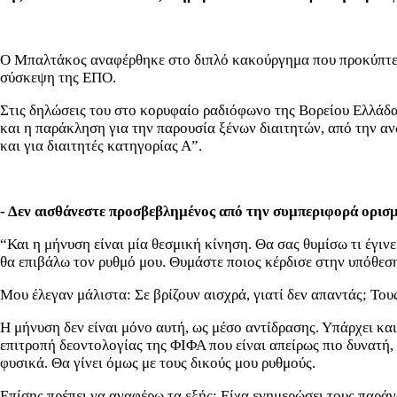
Ο Μπαλτάκος αναφέρθηκε στο διπλό κακούργημα που προκύπτει
σύσκεψη της ΕΠΟ.
Στις δηλώσεις του στο κορυφαίο ραδιόφωνο της Βορείου Ελλάδα
και η παράκληση για την παρουσία ξένων διαιτητών, από την αν
και για διαιτητές κατηγορίας Α”.
- Δεν αισθάνεστε προσβεβλημένος από την συμπεριφορά ορι
“Και η μήνυση είναι μία θεσμική κίνηση. Θα σας θυμίσω τι έγιν
θα επιβάλω τον ρυθμό μου. Θυμάστε ποιος κέρδισε στην υπόθεσ
Μου έλεγαν μάλιστα: Σε βρίζουν αισχρά, γιατί δεν απαντάς; Του
Η μήνυση δεν είναι μόνο αυτή, ως μέσο αντίδρασης. Υπάρχει κα
επιτροπή δεοντολογίας της ΦΙΦΑ που είναι απείρως πιο δυνατή,
φυσικά. Θα γίνει όμως με τους δικούς μου ρυθμούς.
Επίσης πρέπει να αναφέρω τα εξής: Είχα ενημερώσει τους παρά