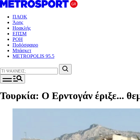
ΠΑΟΚ
Άρης
Ηρακλής
ΕΠΣΜ
ΡΟΗ
Ποδόσφαιρο
Μπάσκετ
METROPOLIS 95.5
Τουρκία: Ο Ερντογάν έριξε... θ