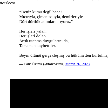
πουθενά!
“Deniz kumu değil haaa!
Mıcırıyla, çimentosuyla, demirleriyle
Dört dörtlük adımları atıyoruz”
Her işleri yalan.
Her işleri dolan.
Artık utanma duygularını da,
Tamamen kaybettiler.
Beyin ölümü gerçekleşmiş bu hükümetten kurtulma
— Faik Öztrak (@faikoztrak)
March 26, 2023