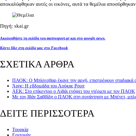
αποκαλύφθηκαν αυτές οι εικόνες, αυτά τα θεμέλια αποσύρθηκαν!
Πηγή: skai.gr
Ακολουθήστε τη σελίδα του metrosport.gr και στο google news.
Κάντε like στη σελίδα μας στο Facebook
ΣΧΕΤΙΚΑ ΑΡΘΡΑ
ΠΑΟΚ: Ο Μπίσεσβαρ έκανε την αρχή, επιστρέφουν σταδιακά οι
Άρης: Η εβδομάδα του Λούκας Ρουπ
ΑΕΚ: Στο επίκεντρο ο Λιβάι ενόψει του ντέρμπι με τον ΠΑΟΚ
Με τον Ιβάν Σαββίδη ο ΠΑΟΚ στη συνάντηση με Μπένετ, μπλ
ΔΕΙΤΕ ΠΕΡΙΣΣΟΤΕΡΑ
Τουρκία
Ερντογάν