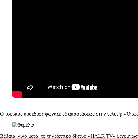
Ο τούρκος πρόεδρος φώναζε εξ αποστάσεως στην τελετή: «Όπως 
Βέβαια, λίγο μετά, το τηλεοπτικό δίκτυο «HALK TV» ξεγύμνωσε 