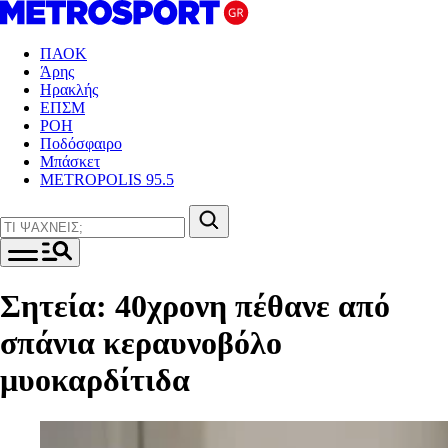
ΠΑΟΚ
Άρης
Ηρακλής
ΕΠΣΜ
ΡΟΗ
Ποδόσφαιρο
Μπάσκετ
METROPOLIS 95.5
Σητεία: 40χρονη πέθανε από
σπάνια κεραυνοβόλο
μυοκαρδίτιδα