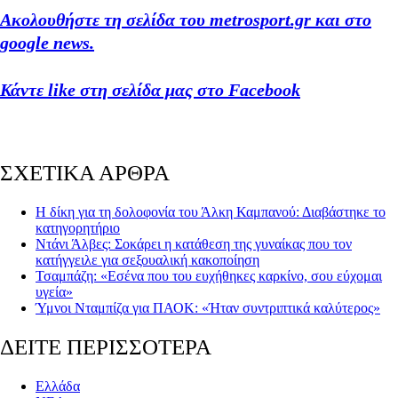
Ακολουθήσ
τε τη σελίδα του metrosport.gr και στο
google news.
Κάντε like στη σελίδα μας στο Facebook
ΣΧΕΤΙΚΑ ΑΡΘΡΑ
Η δίκη για τη δολοφονία του Άλκη Καμπανού: Διαβάστηκε το
κατηγορητήριο
Ντάνι Άλβες: Σοκάρει η κατάθεση της γυναίκας που τον
κατήγγειλε για σεξουαλική κακοποίηση
Τσαμπάζη: «Εσένα που του ευχήθηκες καρκίνο, σου εύχομαι
υγεία»
Ύμνοι Νταμπίζα για ΠΑΟΚ: «Ήταν συντριπτικά καλύτερος»
ΔΕΙΤΕ ΠΕΡΙΣΣΟΤΕΡΑ
Ελλάδα