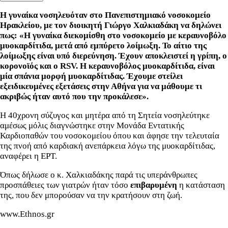
Η γυναίκα νοσηλευόταν στο Πανεπιστημιακό νοσοκομείο
Ηρακλείου, με τον διοικητή Γιώργο Χαλκιαδάκη να δηλώνει
πως: «Η γυναίκα διεκομίσθη στο νοσοκομείο με κεραυνοβόλο
μυοκαρδίτιδα, μετά από εμπύρετο λοίμωξη. Το αίτιο της
λοίμωξης είναι υπό διερεύνηση.
Έχουν αποκλειστεί η γρίπη, ο
κορoνοϊός και ο RSV
. Η κεραυνοβόλος μυοκαρδίτιδα, είναι
μία
σπάνια μορφή
μυοκαρδίτιδας
. Έχουμε στείλει
εξειδικευμένες εξετάσεις στην
Αθήνα για να μάθουμε τι
ακριβώς ήταν αυτό που την προκάλεσε
».
Η 40χρονη σύζυγος και μητέρα από τη Σητεία νοσηλεύτηκε
αμέσως μόλις διαγνώστηκε στην Μονάδα Εντατικής
Καρδιοπαθών του νοσοκομείου όπου και άφησε την τελευταία
της πνοή από καρδιακή ανεπάρκεια λόγω της μυοκαρδίτιδας,
αναφέρει η ΕΡΤ.
Όπως δήλωσε ο κ. Χαλκιαδάκης παρά τις υπεράνθρωπες
προσπάθειες των γιατρών ήταν τόσο
επιβαρυμένη
η κατάσταση
της, που δεν μπορούσαν να την κρατήσουν στη ζωή.
www.Ethnos.gr