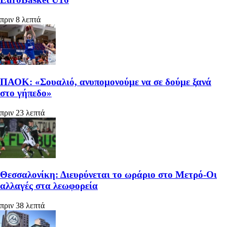
πριν 8 λεπτά
ΠΑΟΚ: «Σουαλιό, ανυπομονούμε να σε δούμε ξανά
στο γήπεδο»
πριν 23 λεπτά
Θεσσαλονίκη: Διευρύνεται το ωράριο στο Μετρό-Οι
αλλαγές στα λεωφορεία
πριν 38 λεπτά