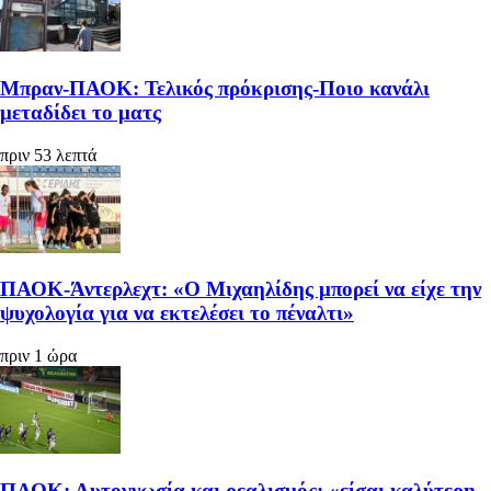
Μπραν-ΠΑΟΚ: Τελικός πρόκρισης-Ποιο κανάλι
μεταδίδει το ματς
πριν 53 λεπτά
ΠΑΟΚ-Άντερλεχτ: «Ο Μιχαηλίδης μπορεί να είχε την
ψυχολογία για να εκτελέσει το πέναλτι»
πριν 1 ώρα
ΠΑΟΚ: Αυτογνωσία και ρεαλισμός: «είσαι καλύτερη