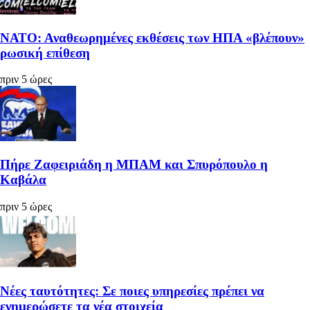
ΝΑΤΟ: Αναθεωρημένες εκθέσεις των ΗΠΑ «βλέπουν»
ρωσική επίθεση
πριν 5 ώρες
Πήρε Ζαφειριάδη η ΜΠΑΜ και Σπυρόπουλο η
Καβάλα
πριν 5 ώρες
Νέες ταυτότητες: Σε ποιες υπηρεσίες πρέπει να
ενημερώσετε τα νέα στοιχεία