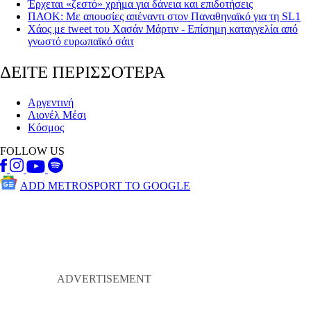
Έρχεται «ζεστό» χρήμα για δάνεια και επιδοτήσεις
ΠΑΟΚ: Με απουσίες απέναντι στον Παναθηναϊκό για τη SL1
Χάος με tweet του Χασάν Μάρτιν - Επίσημη καταγγελία από
γνωστό ευρωπαϊκό σάιτ
ΔΕΙΤΕ ΠΕΡΙΣΣΟΤΕΡΑ
Αργεντινή
Λιονέλ Μέσι
Κόσμος
FOLLOW US
ADD METROSPORT TO GOOGLE