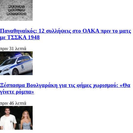
Παναθηναϊκός: 12 συλλήψεις στο ΟΑΚΑ πριν το ματς
με ΤΣΣΚΑ 1948
πριν 31 λεπτά
Ξέσπασμα Βουλγαράκη για τις φήμες χωρισμού: «Θα
γίνετε ρόμπα»
πριν 46 λεπτά