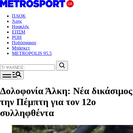
ΠΑΟΚ
Άρης
Ηρακλής
ΕΠΣΜ
ΡΟΗ
Ποδόσφαιρο
Μπάσκετ
METROPOLIS 95.5
Δολοφονία Άλκη: Νέα δικάσιμος
την Πέμπτη για τον 12ο
συλληφθέντα