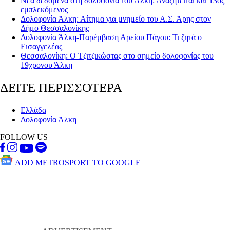
Νέα δεδομένα στη δολοφονία του Άλκη: Αναζητείται και 13ος
εμπλεκόμενος
Δολοφονία Άλκη: Αίτημα για μνημείο του Α.Σ. Άρης στον
Δήμο Θεσσαλονίκης
Δολοφονία Άλκη-Παρέμβαση Αρείου Πάγου: Τι ζητά ο
Εισαγγελέας
Θεσσαλονίκη: Ο Τζιτζικώστας στο σημείο δολοφονίας του
19χρονου Άλκη
ΔΕΙΤΕ ΠΕΡΙΣΣΟΤΕΡΑ
Ελλάδα
Δολοφονία Άλκη
FOLLOW US
ADD METROSPORT TO GOOGLE