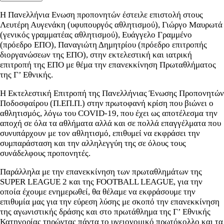
H Πανελλήνια Ενωση προπονητών έστειλε επιστολή στους
Λευτέρη Αυγενάκη (υφυπουργός αθλητισμού), Γιώργο Μαυρωτά
(γενικός γραμματέας αθλητισμού), Ευάγγελο Γραμμένο
(πρόεδρο ΕΠΟ), Παναγιώτη Δημητρίου (πρόεδρο επιτροπής
διοργανώσεων της ΕΠΟ), στην εκτελεστική και ιατρική
επιτροπή της ΕΠΟ με θέμα την επανεκκίνηση Πρωταθλήματος
της Γ’ Εθνικής.
Η Εκτελεστική Επιτροπή της Πανελλήνιας Ένωσης Προπονητών
Ποδοσφαίρου (Π.ΕΠ.Π.) στην πρωτοφανή κρίση που βιώνει ο
αθλητισμός, λόγω του COVID-19, που έχει ως αποτέλεσμα την
αποχή σε όλα τα αθλήματα αλλά και σε πολλά επαγγέλματα που
συνυπάρχουν με τον αθλητισμό, επιθυμεί να εκφράσει την
συμπαράσταση και την αλληλεγγύη της σε όλους τους
συνάδελφους προπονητές.
Παράλληλα με την επανεκκίνηση των πρωταθλημάτων της
SUPER LEAGUE 2 και της FOOTBALL LEAGUE, για την
οποία έχουμε ενημερωθεί, θα θέλαμε να εκφράσουμε την
επιθυμία μας για την εύρεση λύσης με σκοπό την επανεκκίνηση
της αγωνιστικής δράσης και στο πρωτάθλημα της Γ’ Εθνικής
Κατηγορίας τηρώντας πάντα το υγειονομικό πρωτόκολλο και τα