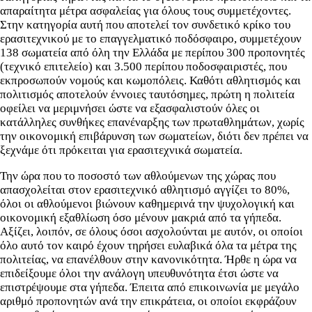
απαραίτητα μέτρα ασφαλείας για όλους τους συμμετέχοντες.
Στην κατηγορία αυτή που αποτελεί τον συνδετικό κρίκο του
ερασιτεχνικού με το επαγγελματικό ποδόσφαιρο, συμμετέχουν
138 σωματεία από όλη την Ελλάδα με περίπου 300 προπονητές
(τεχνικό επιτελείο) και 3.500 περίπου ποδοσφαιριστές, που
εκπροσωπούν νομούς και κωμοπόλεις. Καθότι αθλητισμός και
πολιτισμός αποτελούν έννοιες ταυτόσημες, πρώτη η πολιτεία
οφείλει να μεριμνήσει ώστε να εξασφαλιστούν όλες οι
κατάλληλες συνθήκες επανέναρξης των πρωταθλημάτων, χωρίς
την οικονομική επιβάρυνση των σωματείων, διότι δεν πρέπει να
ξεχνάμε ότι πρόκειται για ερασιτεχνικά σωματεία.
Την ώρα που το ποσοστό των αθλούμενων της χώρας που
απασχολείται στον ερασιτεχνικό αθλητισμό αγγίζει το 80%,
όλοι οι αθλούμενοι βιώνουν καθημερινά την ψυχολογική και
οικονομική εξαθλίωση όσο μένουν μακριά από τα γήπεδα.
Αξίζει, λοιπόν, σε όλους όσοι ασχολούνται με αυτόν, οι οποίοι
όλο αυτό τον καιρό έχουν τηρήσει ευλαβικά όλα τα μέτρα της
πολιτείας, να επανέλθουν στην κανονικότητα. Ήρθε η ώρα να
επιδείξουμε όλοι την ανάλογη υπευθυνότητα έτσι ώστε να
επιστρέψουμε στα γήπεδα. Έπειτα από επικοινωνία με μεγάλο
αριθμό προπονητών ανά την επικράτεια, οι οποίοι εκφράζουν