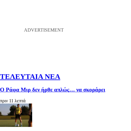
ΤΕΛΕΥΤΑΙΑ ΝΕΑ
Ο Ράφα Μιρ δεν ήρθε απλώς… να σκοράρει
πριν 11 λεπτά