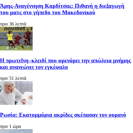
Άρης-Αναγέννηση Καρδίτσας: Πιθανή η διεξαγωγή
του ματς στο γήπεδο του Μακεδονικού
πριν 36 λεπτά
Η πρωτεΐνη–κλειδί που φρενάρει την απώλεια μνήμης
και ανανεώνει τον εγκέφαλο
πριν 51 λεπτά
Ρωσία: Εκατομμύρια ακρίδες σκέπασαν τον ουρανό
πριν 1 ώρα