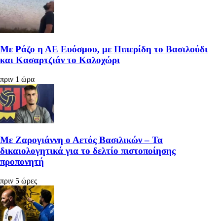
Με Ράζο η ΑΕ Ευόσμου, με Πιπερίδη το Βασιλούδι
και Κασαρτζιάν το Καλοχώρι
πριν 1 ώρα
Με Ζαρογιάννη ο Αετός Βασιλικών – Τα
δικαιολογητικά για το δελτίο πιστοποίησης
προπονητή
πριν 5 ώρες