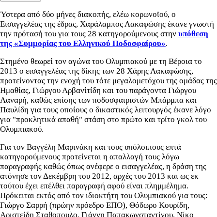
Ύστερα από δύο μήνες διακοπής, ελέω κορωνοϊού, ο
Εισαγγελέας της έδρας, Χαράλαμπος Λακαφώσης έκανε γνωστή
την πρότασή του για τους 28 κατηγορούμενους στην
υπόθεση
της «Συμμορίας του Ελληνικού Ποδοσφαίρου»
.
Στημένο θεωρεί τον αγώνα του Ολυμπιακού με τη Βέροια το
2013 ο εισαγγελέας της δίκης των 28 Χάρης Λακαφώσης,
προτείνοντας την ενοχή του τότε μεγαλομετόχου της ομάδας της
Ημαθίας, Γιώργου Αρβανίτίδη και του παράγοντα Γιώργου
Λαναρή, καθώς επίσης των ποδοσφαιριστών Μπάρμπα και
Παυλίδη για τους οποίους ο δικαστικός λειτουργός έκανε λόγο
για "προκλητικά απαθή" στάση στο πρώτο και τρίτο γκολ του
Ολυμπιακού.
Για τον Βαγγέλη Μαρινάκη και τους υπόλοιπους επτά
κατηγορούμενους προτείνεται η απαλλαγή τους λόγω
παραγραφής καθώς όπως ανέφερε ο εισαγγελέας, η δράση της
ατόνησε τον Δεκέμβρη του 2012, αρχές του 2013 και ως εκ
τούτου έχει επέλθει παραγραφή αφού είναι πλημμέλημα.
Πρόκειται εκτός από τον ιδιοκτήτη του Ολυμπιακού για τους:
Γιώργο Σαρρή (πρώην πρόεδρο ΕΠΟ), Θόδωρο Κουρίδη,
Αριστείδη Σταθοπουλο, Γιάννη Παπακωνσταντίνου, Νίκο