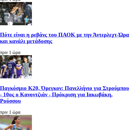
Πότε είναι η ρεβάνς του ΠΑΟΚ με την Άντερλεχτ-Ώρα
και κανάλι μετάδοσης
πριν 1 ώρα
Παγκόσμιο Κ20, Όρεγκον: Πανελλήνιο για Στρούμπου
- 10ος ο Κανοντζιάν - Πρόκριση για Ιακωβάκη,
Ρούσσου
πριν 1 ώρα