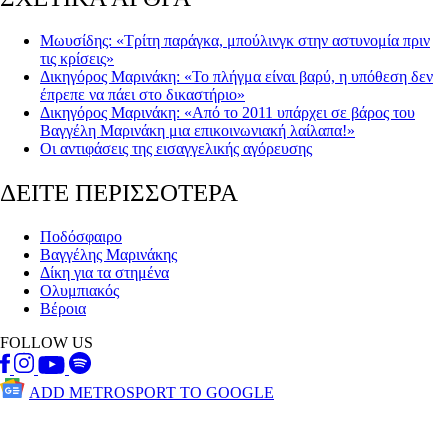
Μωυσίδης: «Τρίτη παράγκα, μπούλινγκ στην αστυνομία πριν
τις κρίσεις»
Δικηγόρος Μαρινάκη: «Το πλήγμα είναι βαρύ, η υπόθεση δεν
έπρεπε να πάει στο δικαστήριο»
Δικηγόρος Μαρινάκη: «Από το 2011 υπάρχει σε βάρος του
Βαγγέλη Μαρινάκη μια επικοινωνιακή λαίλαπα!»
Οι αντιφάσεις της εισαγγελικής αγόρευσης
ΔΕΙΤΕ ΠΕΡΙΣΣΟΤΕΡΑ
Ποδόσφαιρο
Βαγγέλης Μαρινάκης
Δίκη για τα στημένα
Ολυμπιακός
Βέροια
FOLLOW US
ADD METROSPORT TO GOOGLE