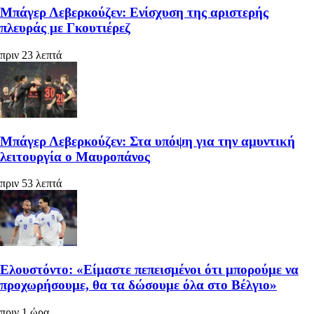
Μπάγερ Λεβερκούζεν: Ενίσχυση της αριστερής
πλευράς με Γκουτιέρεζ
πριν 23 λεπτά
Μπάγερ Λεβερκούζεν: Στα υπόψη για την αμυντική
λειτουργία ο Μαυροπάνος
πριν 53 λεπτά
Ελουστόντο: «Είμαστε πεπεισμένοι ότι μπορούμε να
προχωρήσουμε, θα τα δώσουμε όλα στο Βέλγιο»
πριν 1 ώρα