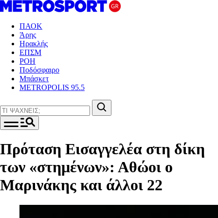
ΠΑΟΚ
Άρης
Ηρακλής
ΕΠΣΜ
ΡΟΗ
Ποδόσφαιρο
Μπάσκετ
METROPOLIS 95.5
Πρόταση Εισαγγελέα στη δίκη
των «στημένων»: Αθώοι ο
Μαρινάκης και άλλοι 22