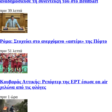
αναδημοσίευσε τη συνέντευξή του στο Breitbart
πριν 39 λεπτά
Ρόμα: Στοχεύει στο ανερχόμενο «αστέρι» της Πόρτο
πριν 51 λεπτά
Κουβαράς Αττικής: Ρεπόρτερ της ΕΡΤ έσωσε on air
χελώνα από τις φλόγες
πριν 1 ώρα