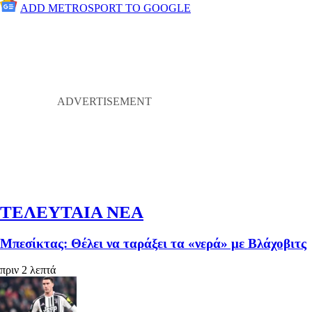
ADD METROSPORT TO GOOGLE
ΤΕΛΕΥΤΑΙΑ ΝΕΑ
Μπεσίκτας: Θέλει να ταράξει τα «νερά» με Βλάχοβιτς
πριν 2 λεπτά