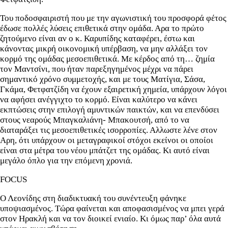
Του ποδοσφαιριστή που με την αγωνιστική του προσφορά φέτος
έδωσε πολλές λύσεις επιθετικά στην ομάδα. Αρα το πρώτο
ζητούμενο είναι αν ο κ. Καρυπίδης καταφέρει, έστω και
κάνοντας μικρή οικονομική υπέρβαση, να μην αλλάξει τον
κορμό της ομάδας μεσοεπιθετικά. Με κέρδος από τη… ζημία
τον Μαντσίνι, που ήταν παρεξηγημένος μέχρι να πάρει
σημαντικό χρόνο συμμετοχής, και με τους Ματίγια, Σάσα,
Γκάμα, Φετφατζίδη να έχουν εξαιρετική χημεία, υπάρχουν λόγοι
να αφήσει ανέγγιχτο το κορμό. Είναι καλύτερο να κάνει
εκπτώσεις στην επιλογή αμυντικών παικτών, και να επενδύσει
στους νεαρούς Μπαγκαλιάνη- Μπακουτσή, από το να
διαταράξει τις μεσοεπιθετικές ισορροπίες. Αλλωστε λένε στον
Αρη, ότι υπάρχουν οι μεταγραφικοί στόχοι εκείνοι οι οποίοι
είναι στα μέτρα του νέου μπάτζετ της ομάδας. Κι αυτό είναι
μεγάλο όπλο για την επόμενη χρονιά.
FOCUS
Ο Λεονίδης στη διαδικτυακή του συνέντευξη φάνηκε
υποψιασμένος. Τώρα φαίνεται και αποφασισμένος να μπει γερά
στον Ηρακλή και να τον διοικεί ενιαίο. Κι όμως παρ’ όλα αυτά