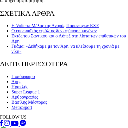
υπάρχει αμφισβήτηση.
ΣΧΕΤΙΚΑ ΑΡΘΡΑ
Η Volterra Μέλος της Αγοράς Παραγώγων ΕΧΕ
Ο ευρωπαϊκός εφιάλτης δεν αφύπνισε κανέναν
Εκτός του Σαντίκου και ο Λόπεζ στη λίστα των επιθετικών του
Άρη
Γκάμα: «Δεθήκαμε με τον Άρη, να κλείσουμε τη χρονιά με
νίκη»
ΔΕΙΤΕ ΠΕΡΙΣΣΟΤΕΡΑ
Ποδόσφαιρο
Άρης
Ηρακλής
Super League 1
Αρθρογραφίες
Βασίλης Μάστορας
MetroSport
FOLLOW US