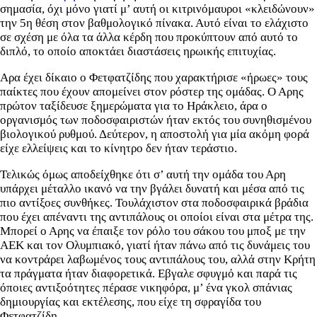
σημασία, όχι μόνο γιατί μ’ αυτή οι κιτρινόμαυροι «κλειδώνουν»
την 5η θέση στον βαθμολογικό πίνακα. Αυτό είναι το ελάχιστο
σε σχέση με όλα τα άλλα κέρδη που προκύπτουν από αυτό το
διπλό, το οποίο αποκτάει διαστάσεις ηρωικής επιτυχίας.
Αρα έχει δίκαιο ο Φετφατζίδης που χαρακτήρισε «ήρωες» τους
παίκτες που έχουν απομείνει στον ρόστερ της ομάδας. Ο Αρης
πρώτον ταξίδευσε ξημερώματα για το Ηράκλειο, άρα ο
οργανισμός των ποδοσφαιριστών ήταν εκτός του συνηθισμένου
βιολογικού ρυθμού. Δεύτερον, η αποστολή για μία ακόμη φορά
είχε ελλείψεις και το κίνητρο δεν ήταν τεράστιο.
Τελικώς όμως αποδείχθηκε ότι σ’ αυτή την ομάδα του Αρη
υπάρχει μέταλλο ικανό να την βγάλει δυνατή και μέσα από τις
πιο αντίξοες συνθήκες. Τουλάχιστον στα ποδοσφαιρικά βράδια
που έχει απέναντι της αντιπάλους οι οποίοι είναι στα μέτρα της.
Μπορεί ο Αρης να έπαιξε τον ρόλο του σάκου του μποξ με την
ΑΕΚ και τον Ολυμπιακό, γιατί ήταν πάνω από τις δυνάμεις του
να κοντράρει λαβωμένος τους αντιπάλους του, αλλά στην Κρήτη
τα πράγματα ήταν διαφορετικά. Εβγαλε σφυγμό και παρά τις
όποιες αντιξοότητες πέρασε νικηφόρα, μ’ ένα γκολ σπάνιας
δημιουργίας και εκτέλεσης, που είχε τη σφραγίδα του
Φετφατζίδη.