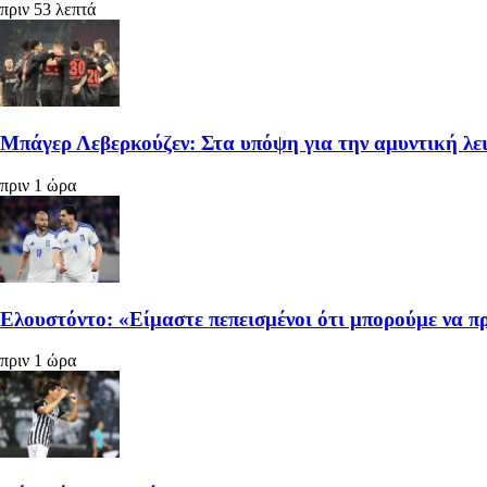
πριν 53 λεπτά
Μπάγερ Λεβερκούζεν: Στα υπόψη για την αμυντική λε
πριν 1 ώρα
Ελουστόντο: «Είμαστε πεπεισμένοι ότι μπορούμε να 
πριν 1 ώρα