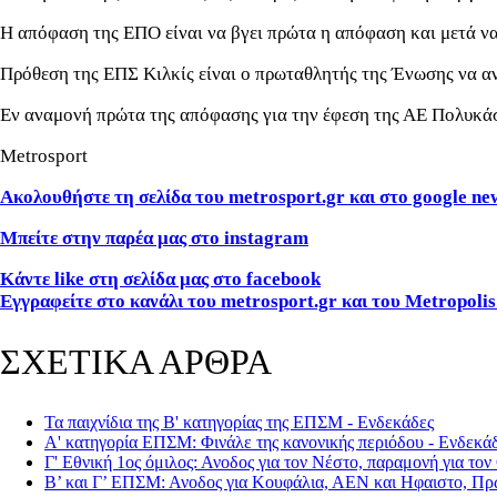
Η απόφαση της ΕΠΟ είναι να βγει πρώτα η απόφαση και μετά ν
Πρόθεση της ΕΠΣ Κιλκίς είναι ο πρωταθλητής της Ένωσης να αν
Εν αναμονή πρώτα της απόφασης για την έφεση της ΑΕ Πολυκάσ
Metrosport
Ακολουθήστε τη σελίδα του metrosport.gr και στο google ne
Μπείτε στην παρέα μας στο instagram
Κάντε like στη σελίδα μας στο facebook
Εγγραφείτε στο κανάλι του metrosport.gr και του Metropolis
ΣΧΕΤΙΚΑ ΑΡΘΡΑ
Τα παιχνίδια της Β' κατηγορίας της ΕΠΣΜ - Ενδεκάδες
Α' κατηγορία ΕΠΣΜ: Φινάλε της κανονικής περιόδου - Ενδεκά
Γ' Εθνική 1ος όμιλος: Ανοδος για τον Νέστο, παραμονή για το
Β’ και Γ’ ΕΠΣΜ: Ανοδος για Κουφάλια, ΑΕΝ και Ηφαιστο, Πρ