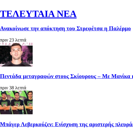
ΤΕΛΕΥΤΑΙΑ ΝΕΑ
Ανακοίνωσε την απόκτηση του Στρεφέτσα η Παλέρμο
πριν 23 λεπτά
Πεντάδα μεταγραφών στους Σκίουρους – Με Μανίκα 
πριν 38 λεπτά
Μπάγερ Λεβερκούζεν: Ενίσχυση της αριστερής πλευρά