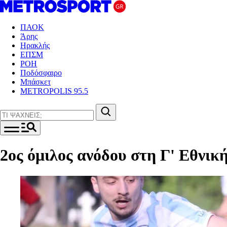
ΠΑΟΚ
Άρης
Ηρακλής
ΕΠΣΜ
ΡΟΗ
Ποδόσφαιρο
Μπάσκετ
METROPOLIS 95.5
2ος όμιλος ανόδου στη Γ' Εθνική